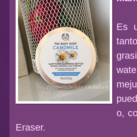
Es u
tant
gras
wate
meju
pued
o, c
Eraser.