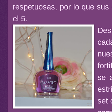
respetuosas, por lo que sus
el 5.
Des
cad
nue
fort
se 
est
set 